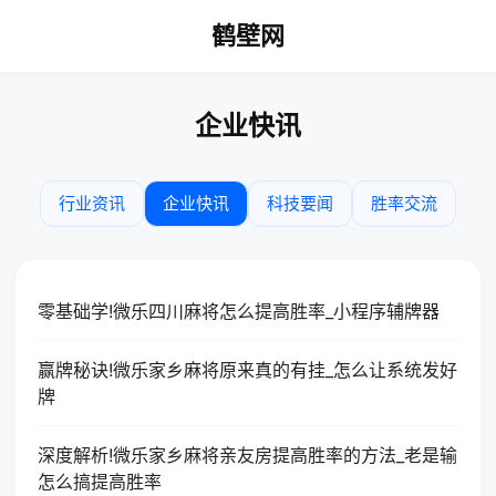
鹤壁网
企业快讯
行业资讯
企业快讯
科技要闻
胜率交流
零基础学!微乐四川麻将怎么提高胜率_小程序辅牌器
赢牌秘诀!微乐家乡麻将原来真的有挂_怎么让系统发好
牌
深度解析!微乐家乡麻将亲友房提高胜率的方法_老是输
怎么搞提高胜率