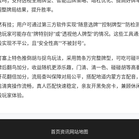
挂吗；支持透视全局牌型、智能出牌策略、暗杠优化、提高好牌
调整牌局结果，提升胜率。
有挂；用户可通过第三方软件实现“随意选牌”“控制牌型”“防检
玩家可能存在“牌特别好”或“透视他人牌型”的情况。这些工具
实现不平公，且“安全性高”“不被封号”。
打塞上特色推倒胡与捉鸟玩法，采用筒条万完整牌型，可吃可碰
牌后翻鸟加分，收益随机更添乐趣，门清、清一色、碰碰胡等高
开花翻倍加分，流局查叫保障对局公平，搭配地道内蒙方言配音
洁清爽操作流畅，真人匹配快速稳定，亲友开黑免房卡，兼顾休
段玩家体验。
首页
资讯
网站地图