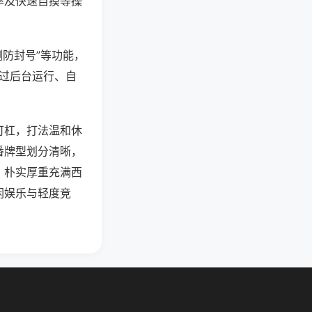
率及快速自摸等操
测防封号”等功能，
通过后台运行、自
可杠，打法温和休
番牌型划分清晰，
，朴实厚重充满西
闲娱乐与轻度竞