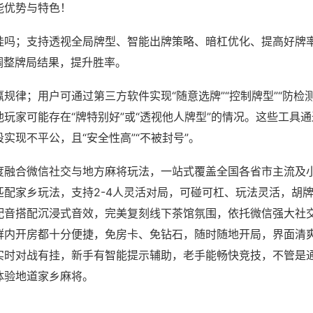
能优势与特色！
挂吗；支持透视全局牌型、智能出牌策略、暗杠优化、提高好牌
调整牌局结果，提升胜率。
规律；用户可通过第三方软件实现“随意选牌”“控制牌型”“防检
玩家可能存在“牌特别好”或“透视他人牌型”的情况。这些工具
实现不平公，且“安全性高”“不被封号”。
度融合微信社交与地方麻将玩法，一站式覆盖全国各省市主流及
匹配家乡玩法，支持2-4人灵活对局，可碰可杠、玩法灵活，胡
配音搭配沉浸式音效，完美复刻线下茶馆氛围，依托微信强大社
群内开房都十分便捷，免房卡、免钻石，随时随地开局，界面清
实时对战有挂，新手有智能提示辅助，老手能畅快竞技，不管是
体验地道家乡麻将。