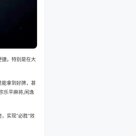
便捷。特别是在大
是能拿到好牌，甚
宗乐平麻将,闲逸
，实现“必胜”效
。