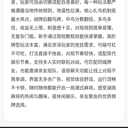
录，玩家可自由切换适配自身喜好，每一种玩法都严
格遵循当地传统规则，地道性拉满，核心扎鸟机制是
最大亮点，胡牌后翻鸟牌，中鸟分数翻倍，多鸟多
倍，收益无上限，刺激感十足，对局规则简单易懂，
无复杂门槛，新手通过简短教程就能快速掌握，高阶
牌型玩法丰富，满足资深玩家的竞技需求，可碰可杠
不可吃，打法直接不拖沓，对局节奏轻快，适配现代
娱乐节奏，支持多人实时联机对战，可匹配同城牌
友，也能邀请亲友组队，语音聊天功能让线上对局不
再单调，界面无多余广告，视觉体验舒适，运行流畅
不卡顿，随时随地都能开启一局湘式麻将，感受湖南
麻将的热闹与趣味，是休闲娱乐、亲友聚会的优质棋
牌选择。