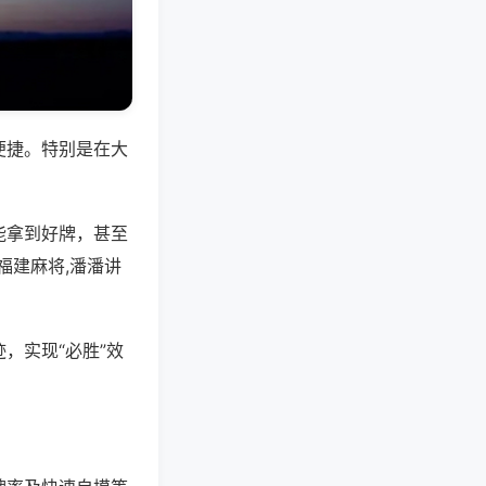
便捷。特别是在大
能拿到好牌，甚至
福建麻将,潘潘讲
，实现“必胜”效
。