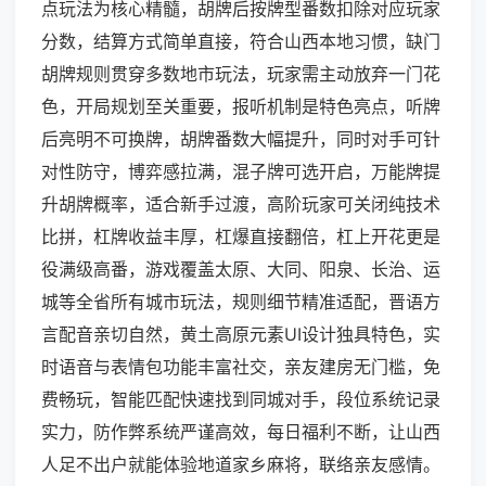
点玩法为核心精髓，胡牌后按牌型番数扣除对应玩家
分数，结算方式简单直接，符合山西本地习惯，缺门
胡牌规则贯穿多数地市玩法，玩家需主动放弃一门花
色，开局规划至关重要，报听机制是特色亮点，听牌
后亮明不可换牌，胡牌番数大幅提升，同时对手可针
对性防守，博弈感拉满，混子牌可选开启，万能牌提
升胡牌概率，适合新手过渡，高阶玩家可关闭纯技术
比拼，杠牌收益丰厚，杠爆直接翻倍，杠上开花更是
役满级高番，游戏覆盖太原、大同、阳泉、长治、运
城等全省所有城市玩法，规则细节精准适配，晋语方
言配音亲切自然，黄土高原元素UI设计独具特色，实
时语音与表情包功能丰富社交，亲友建房无门槛，免
费畅玩，智能匹配快速找到同城对手，段位系统记录
实力，防作弊系统严谨高效，每日福利不断，让山西
人足不出户就能体验地道家乡麻将，联络亲友感情。