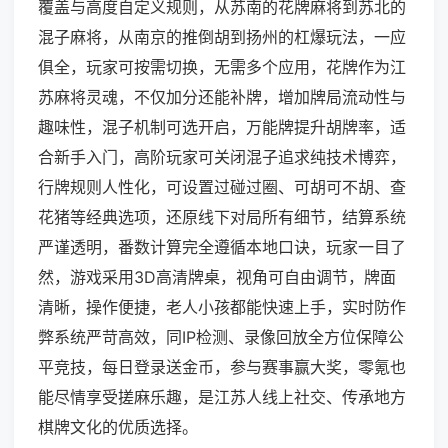
覆盖与高度自定义规则，从苏南的花牌麻将到苏北的
混子麻将，从南京的推倒胡到扬州的杠爆玩法，一应
俱全，玩家可按需切换，无需多个应用，花牌作为江
苏麻将灵魂，不仅加分还能补牌，增加牌局流动性与
趣味性，混子机制可选开启，万能牌提升胡牌率，适
合新手入门，高阶玩家可关闭混子追求纯技术博弈，
行牌规则人性化，可设置过碰过圈、可胡可不胡、查
花猪等经典选项，还原线下对局所有细节，结算系统
严谨透明，番数计算完全遵循本地口诀，玩家一目了
然，游戏采用3D高清牌桌，视角可自由调节，牌面
清晰，操作便捷，老人小孩都能快速上手，实时防作
弊系统严苛高效，同IP检测、录像回放全方位保障公
平竞技，每日登录送金币，参与赛事赢大奖，零氪也
能尽情享受搓麻乐趣，是江苏人线上社交、传承地方
棋牌文化的优质选择。