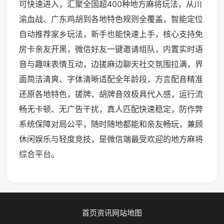
可快速进入，汇聚全国超400种地方麻将玩法，从川
渝血战、广东鸡胡到各地特色规则全覆盖，智能定位
自动推荐家乡玩法，新手也能快速上手，核心支持免
房卡亲友开黑，微信好友一键邀请组队，内置实时语
音与趣味表情互动，边搓麻边聊天社交氛围拉满，界
面简洁清爽、字体清晰适配全年龄段，方言配音精准
还原各地特色，搓牌、胡牌音效极具代入感，运行流
畅无卡顿、无广告干扰，真人匹配快速稳定，防作弊
系统保障对局公平，随时随地都能和亲友畅玩，兼顾
休闲娱乐与轻度竞技，是微信端最受欢迎的地方麻将
综合平台。
首页
资讯
网站地图