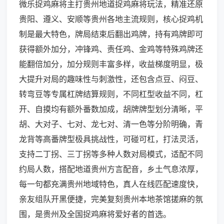
微乐捉鸡麻将主打贵州地道捉鸡麻将玩法，精准还原
贵阳、遵义、安顺等贵州各地主流规则，核心捉鸡机
制是最大特色，牌局结束后翻出鸡牌，持有鸡牌即可
获得额外加分，冲锋鸡、责任鸡、金鸡等特殊鸡牌还
能翻倍加分，加分规则丰富多样，收益梯度明显，极
大提升对局的趣味性与刺激性，还包含点豆、闷豆、
转弯豆等专属杠牌结算规则，不同杠型收益不同，杠
开、自摸均有额外番数加成，胡牌牌型划分清晰，平
胡、大对子、七对、龙七对、清一色等分阶明确，青
龙背等高番牌型极具挑战性，可碰可杠，打法灵活，
支持二丁拐、三丁拐等多种人数对局模式，适配不同
约局人数，搭配地道贵州方言配音，乡土气息浓厚，
每一句都充满贵州地域特色，真人在线匹配速度快，
亲友组队开黑便捷，完美复刻贵州本地茶馆搓麻的氛
围，是贵州及全国捉鸡麻将爱好者的首选。