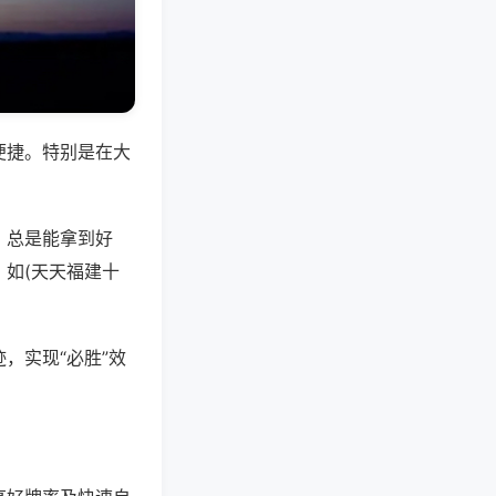
便捷。特别是在大
，总是能拿到好
如(天天福建十
，实现“必胜”效
。