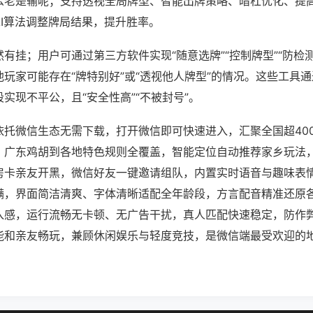
么老是输呢；支持透视全局牌型、智能出牌策略、暗杠优化、提
AI算法调整牌局结果，提升胜率。
有挂；用户可通过第三方软件实现“随意选牌”“控制牌型”“防检
玩家可能存在“牌特别好”或“透视他人牌型”的情况。这些工具
实现不平公，且“安全性高”“不被封号”。
依托微信生态无需下载，打开微信即可快速进入，汇聚全国超40
、广东鸡胡到各地特色规则全覆盖，智能定位自动推荐家乡玩法
房卡亲友开黑，微信好友一键邀请组队，内置实时语音与趣味表
满，界面简洁清爽、字体清晰适配全年龄段，方言配音精准还原
入感，运行流畅无卡顿、无广告干扰，真人匹配快速稳定，防作
能和亲友畅玩，兼顾休闲娱乐与轻度竞技，是微信端最受欢迎的