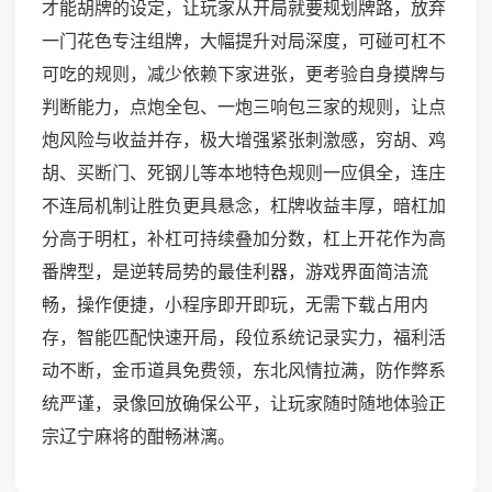
才能胡牌的设定，让玩家从开局就要规划牌路，放弃
一门花色专注组牌，大幅提升对局深度，可碰可杠不
可吃的规则，减少依赖下家进张，更考验自身摸牌与
判断能力，点炮全包、一炮三响包三家的规则，让点
炮风险与收益并存，极大增强紧张刺激感，穷胡、鸡
胡、买断门、死钢儿等本地特色规则一应俱全，连庄
不连局机制让胜负更具悬念，杠牌收益丰厚，暗杠加
分高于明杠，补杠可持续叠加分数，杠上开花作为高
番牌型，是逆转局势的最佳利器，游戏界面简洁流
畅，操作便捷，小程序即开即玩，无需下载占用内
存，智能匹配快速开局，段位系统记录实力，福利活
动不断，金币道具免费领，东北风情拉满，防作弊系
统严谨，录像回放确保公平，让玩家随时随地体验正
宗辽宁麻将的酣畅淋漓。