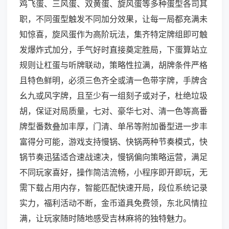
鸡飞蛋、三风蛋、双黄蛋、旋风蛋等多种蛋型各司其
职，不同蛋型触发不同加分效果，让每一局都充满未
知惊喜，旋风蛋作为高阶玩法，集齐特定牌组即可触
发爆炸式加分，手气好时直接奠定胜局，下蛋算站立
规则让杠蛋与听牌联动，策略性拉满，胡牌条件严格
且特色鲜明，必须三色齐全或清一色带字牌，手牌含
幺九或风字牌，且至少有一组刻子或对子，杜绝垃圾
胡，保证对局质量，七对、豪华七对、清一色等高番
牌型番数叠加丰厚，门清、单吊等附加番型进一步丰
富得分可能，游戏支持慢锅、快锅两种节奏模式，快
锅节奏迅猛适合速战速决，慢锅偏向策略运营，满足
不同玩家喜好，操作简洁流畅，小程序即开即玩，无
需下载占用内存，智能匹配快速开局，段位系统记录
实力，福利活动不断，金币道具免费领，东北风情拉
满，让玩家随时随地感受吉林麻将的独特魅力。