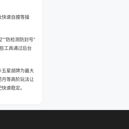
及快速自摸等操
”“防检测防封号”
这些工具通过后台
卡五星胡牌为最大
捞月等高阶玩法让
配快速稳定。