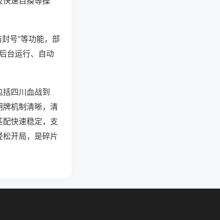
及快速自摸等操
防封号”等功能，部
过后台运行、自动
包括四川血战到
胡牌机制清晰，清
匹配快速稳定，支
轻松开局，是碎片