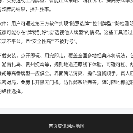
吗；支持透视全局牌型、智能出牌策略、暗杠优化、提高好牌率
调整牌局结果，提升胜率。
件；用户可通过第三方软件实现“随意选牌”“控制牌型”“防检测
家可能存在“牌特别好”或“透视他人牌型”的情况。这些工具通
现不平公，且“安全性高”“不被封号”。
下载安装，点开即玩、用完即走，覆盖全国多地经典麻将玩法，
、湖南扎鸟、贵州捉鸡等，规则地道还原线下体验，可碰可杠、
碰胡等高番牌型一应俱全。界面简洁清爽、操作流畅顺手，真人
私密对局，免房卡开黑无门槛，防作弊系统完善，随时随地都能
的绝佳选择。
首页
资讯
网站地图