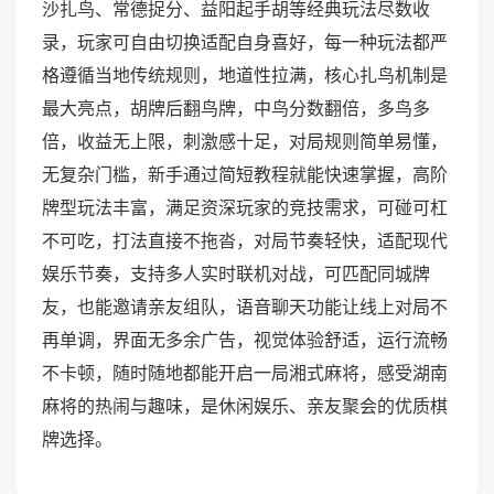
沙扎鸟、常德捉分、益阳起手胡等经典玩法尽数收
录，玩家可自由切换适配自身喜好，每一种玩法都严
格遵循当地传统规则，地道性拉满，核心扎鸟机制是
最大亮点，胡牌后翻鸟牌，中鸟分数翻倍，多鸟多
倍，收益无上限，刺激感十足，对局规则简单易懂，
无复杂门槛，新手通过简短教程就能快速掌握，高阶
牌型玩法丰富，满足资深玩家的竞技需求，可碰可杠
不可吃，打法直接不拖沓，对局节奏轻快，适配现代
娱乐节奏，支持多人实时联机对战，可匹配同城牌
友，也能邀请亲友组队，语音聊天功能让线上对局不
再单调，界面无多余广告，视觉体验舒适，运行流畅
不卡顿，随时随地都能开启一局湘式麻将，感受湖南
麻将的热闹与趣味，是休闲娱乐、亲友聚会的优质棋
牌选择。