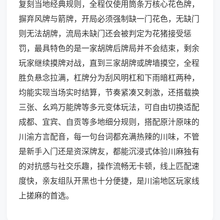
复刻当地经典规则，全程仅使用筒条万核心花色牌，
摒弃风牌与箭牌，开局必须强制缺一门花色，无缺门
则无法胡牌，流局未缺门还会被判定为花猪接受惩
罚，最具特色的是一家胡牌后牌局并不会结束，剩余
玩家继续摸牌对战，直到三家胡牌或牌墙摸空，全程
胜负悬念拉满，杠牌分为刮风明杠和下雨暗杠两种，
均能实现当场实时结算，节奏紧凑又刺激，还搭载换
三张、幺鸡万能牌等多元变体玩法，可自由切换适配
成都、宜宾、自贡等多地细分规则，搭配原汁原味的
川渝方言配音，每一句台词都充满热辣的川味，不管
是新手入门还是资深牌友，都能沉浸式体验川麻独有
的对抗感与社交乐趣，操作流畅无卡顿，线上匹配速
度快，亲友组队开黑也十分便捷，是川渝地区玩家线
上搓麻的首选。