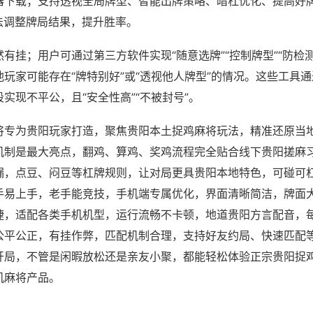
器下载；支持透视全局牌型、智能出牌策略、暗杠优化、提高好
法调整牌局结果，提升胜率。
有挂；用户可通过第三方软件实现“随意选牌”“控制牌型”“防检
玩家可能存在“牌特别好”或“透视他人牌型”的情况。这些工具
实现不平公，且“安全性高”“不被封号”。
将专为贵阳玩家打造，聚焦贵阳本土捉鸡麻将玩法，精准还原当
机制是最大亮点，翻鸡、算鸡、奖鸡流程完全贴合线下贵阳搓麻
漏，点豆、闷豆等杠牌规则，让对局更具贵阳本地特色，可碰可
手易上手，老手能竞技，手机端专属优化，界面清晰简洁，牌面
捷，适配各类手机机型，运行流畅不卡顿，地道贵阳方言配音，
公平公正，有挂作弊，匹配机制合理，支持好友约局、快速匹配
开局，不管是闲暇放松还是亲友小聚，都能轻松体验正宗贵阳捉
机麻将产品。