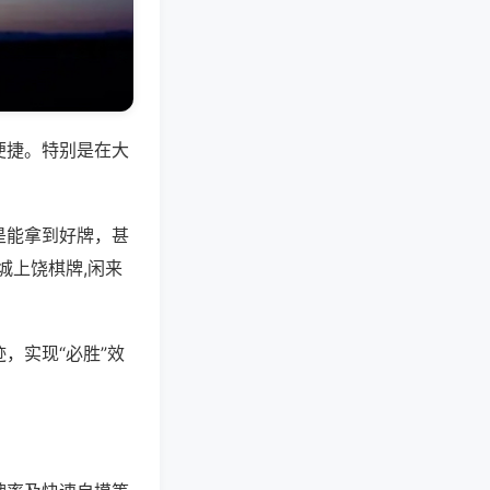
便捷。特别是在大
是能拿到好牌，甚
城上饶棋牌,闲来
，实现“必胜”效
。